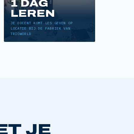
1 DAG
LEREN
JE DOCENT KOMT LES GEVEN OP
LOCATIE BIJ DE FABRIEK VAN
TRIOWORLD
ET JE