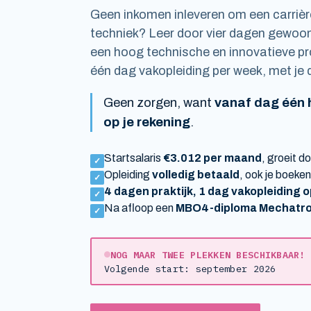
Geen inkomen inleveren om een carriè
techniek? Leer door vier dagen gewoon
een hoog technische en innovatieve pro
één dag vakopleiding per week, met je 
Geen zorgen, want
vanaf dag één h
op je rekening
.
Startsalaris
€3.012 per maand
, groeit d
✓
Opleiding
volledig betaald
, ook je boeke
✓
4 dagen praktijk, 1 dag vakopleiding o
✓
Na afloop een
MBO4-diploma Mechatron
✓
NOG MAAR TWEE PLEKKEN BESCHIKBAAR!
Volgende start: september 2026