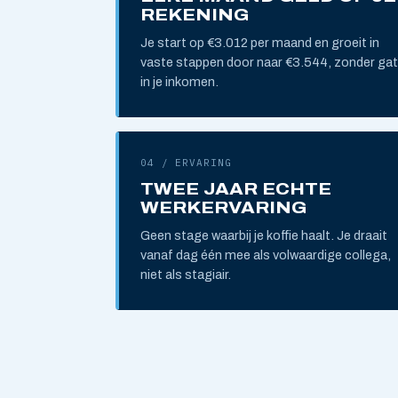
REKENING
Je start op €3.012 per maand en groeit in
vaste stappen door naar €3.544, zonder gat
in je inkomen.
04 / ERVARING
TWEE JAAR ECHTE
WERKERVARING
Geen stage waarbij je koffie haalt. Je draait
vanaf dag één mee als volwaardige collega,
niet als stagiair.