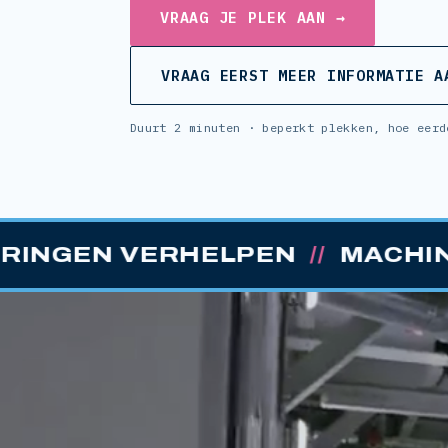
VRAAG JE PLEK AAN →
VRAAG EERST MEER INFORMATIE A
Duurt 2 minuten · beperkt plekken, hoe eerd
HELPEN
//
MACHINES ONDERH