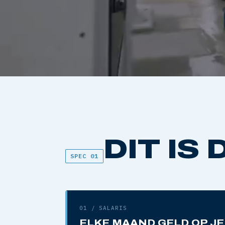
DIT IS JOU
DIT IS
BEKIJK DE VIDEO 
SPEC 01
01 / SALARIS
ELKE MAAND GELD OP JE