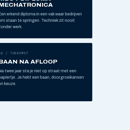
MECHATRONICA
Een erkend diploma in een vak waar bedrijven
om staan te springen. Techniek zit nooit
zonder werk.
06 / TOEKOMST
BAAN NA AFLOOP
Na twee jaar sta je niet op straat met een
papiertje. Je hebt een baan, doorgroeikansen
en keuze.