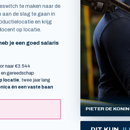
reswitch te maken naar de
 aan de slag te gaan in
ductielocatie en krijg
docent op locatie.
eb je een goed salaris
oor naar €3.544
n en gereedschap
p locatie
, twee jaar lang
ica én een vaste baan
PIETER DE KONI
DIT KUN
JI