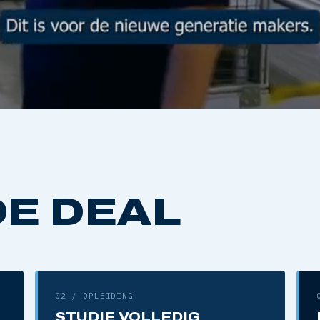
W WERKVLOER
 DE DEAL
MET GELUID · 49 SEC
02 / OPLEIDING
STUDIE VOLLEDIG