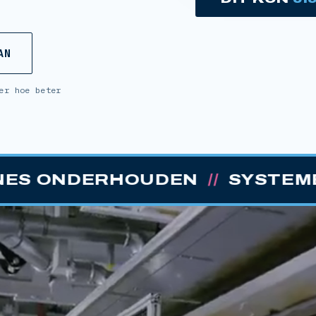
AN
er hoe beter
OUDEN
//
SYSTEMEN AANSTUR