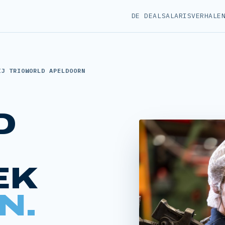
DE DEAL
SALARIS
VERHALE
IJ TRIOWORLD APELDOORN
D
EK
N.